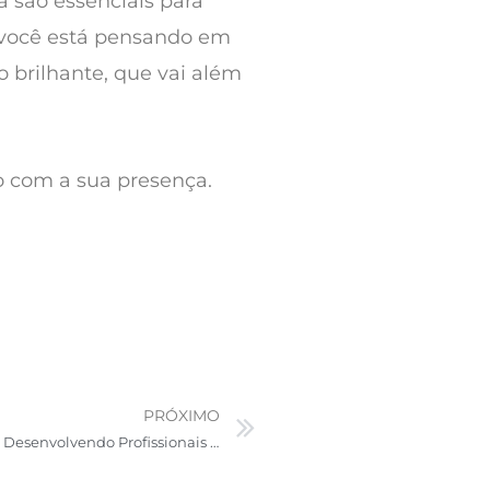
 são essenciais para
 você está pensando em
 brilhante, que vai além
do com a sua presença.
PRÓXIMO
Next
A Importância do Curso Técnico na Área da Saúde: Desenvolvendo Profissionais Competentes e Essenciais