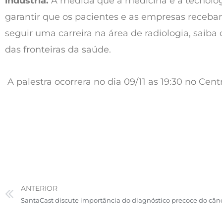
indústria.
À medida que a medicina e a tecnologi
garantir que os pacientes e as empresas rece
seguir uma carreira na área de radiologia, saib
das fronteiras da saúde.
A palestra ocorrera no dia 09/11 as 19:30 no C
ANTERIOR
Prev
SantaCast discute importância do diagnóstico precoce do câ