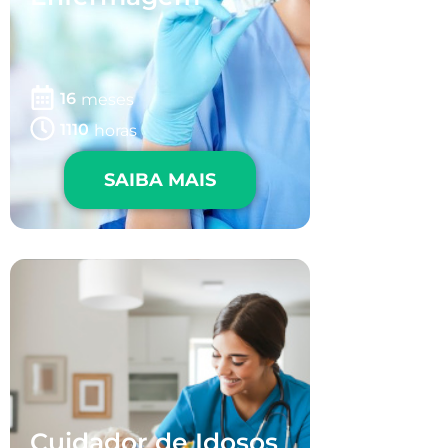
16
meses
1110
horas
SAIBA MAIS
Cuidador de Idosos