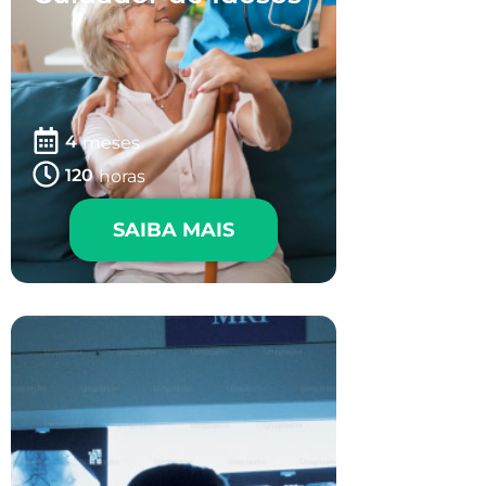
4
meses
120
horas
SAIBA MAIS