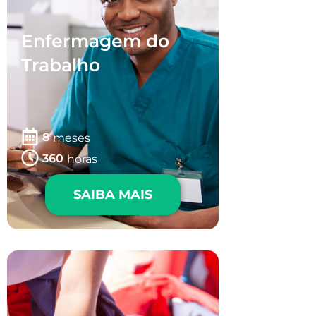
Enfermagem do
Trabalho
8
meses
360
horas
SAIBA MAIS