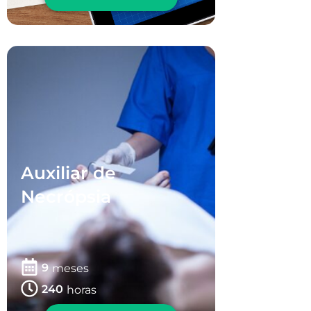
Auxiliar de
Necrópsia
9
meses
240
horas