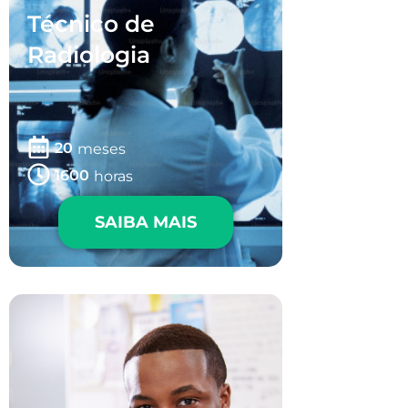
Técnico de
Radiologia
20
meses
1600
horas
SAIBA MAIS