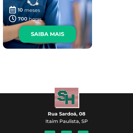
10
meses
700
horas
SAIBA MAIS
Rua Sardoá, 08
Itaim Paulista, SP
F
I
Y