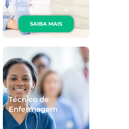
9
meses
550
horas
SAIBA MAIS
Técnico de
Enfermagem