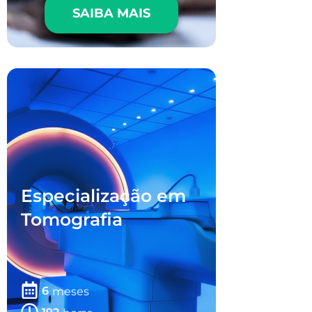
SAIBA MAIS
Especialização em
Tomografia
6
meses
192