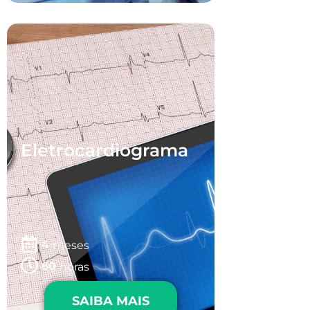
Eletrocardiograma
4
meses
60
horas
SAIBA MAIS