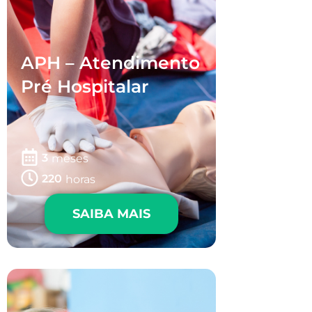
APH – Atendimento
Pré Hospitalar
3
meses
220
horas
SAIBA MAIS