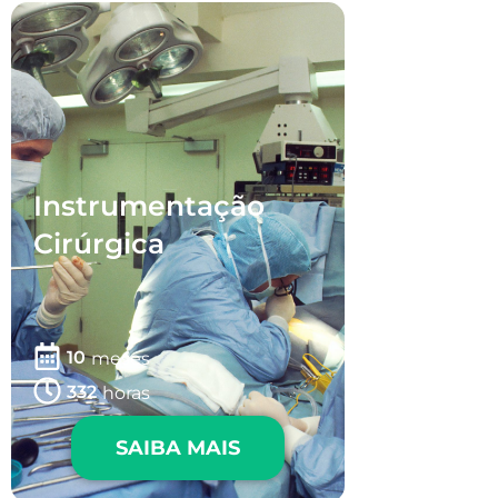
Instrumentação
Cirúrgica
10
meses
332
horas
SAIBA MAIS