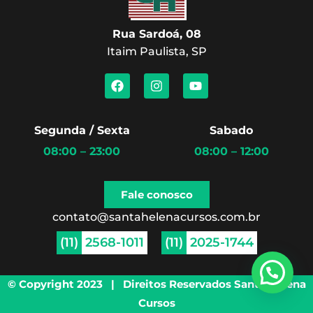
Rua Sardoá, 08
Itaim Paulista, SP
F
I
Y
a
n
o
c
s
u
e
t
t
b
a
u
Segunda / Sexta
Sabado
o
g
b
08:00 – 23:00
08:00 – 12:00
o
r
e
k
a
m
Fale conosco
contato@santahelenacursos.com.br
(11)
2568-1011
(11)
2025-1744
© Copyright 2023 | Direitos Reservados Santa Helena
Cursos