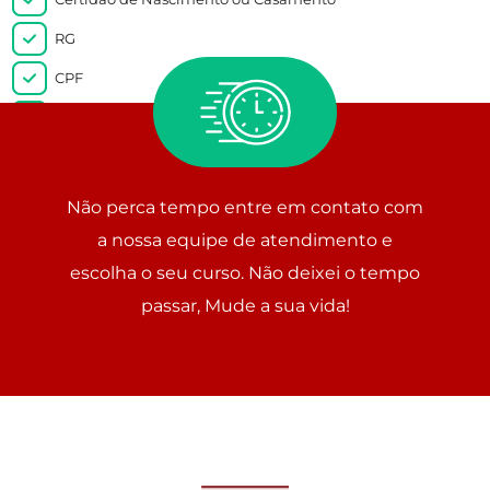
RG
CPF
Comprovante de endereço
Histórico escolar do 2º Grau ou declaração de conclusão
Não perca tempo entre em contato com
a nossa equipe de atendimento e
escolha o seu curso. Não deixei o tempo
passar, Mude a sua vida!