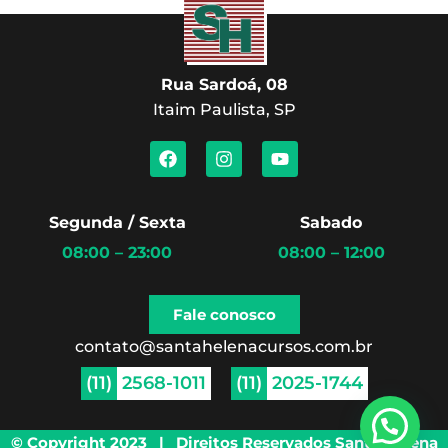
Rua Sardoá, 08
Itaim Paulista, SP
F
I
Y
a
n
o
c
s
u
e
t
t
b
a
u
Segunda / Sexta
Sabado
o
g
b
08:00 – 23:00
08:00 – 12:00
o
r
e
k
a
m
Fale conosco
contato@santahelenacursos.com.br
(11)
2568-1011
(11)
2025-1744
© Copyright 2023 | Direitos Reservados Santa Helena