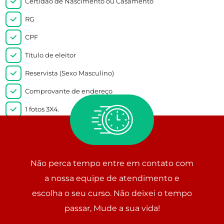
Certidão de Nascimento ou Casamento
RG
CPF
Título de eleitor
Reservista (Sexo Masculino)
Comprovante de endereço
1 fotos 3X4.
Histórico Escolar 1º Grau ou Declaração de conclusão de
curso
Não perca tempo entre em contato com
a nossa equipe de atendimento e
escolha o seu curso. Não deixei o tempo
passar, Mude a sua vida!