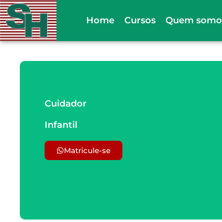
Ir
Home
Cursos
Quem somo
para
o
conteúdo
Cuidador
Infantil
Matricule-se