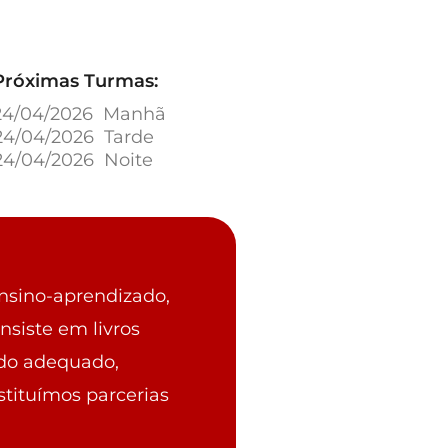
Próximas Turmas:
24/04/2026 Manhã
24/04/2026 Tarde
24/04/2026 Noite
ensino-aprendizado,
nsiste em livros
údo adequado,
stituímos parcerias