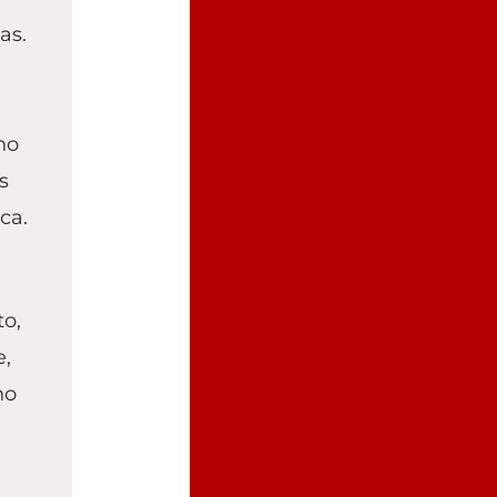
as.
ho
s
ca.
to,
e,
no