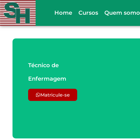
Ir
Home
Cursos
Quem somo
para
o
conteúdo
Técnico de
Enfermagem
Matricule-se