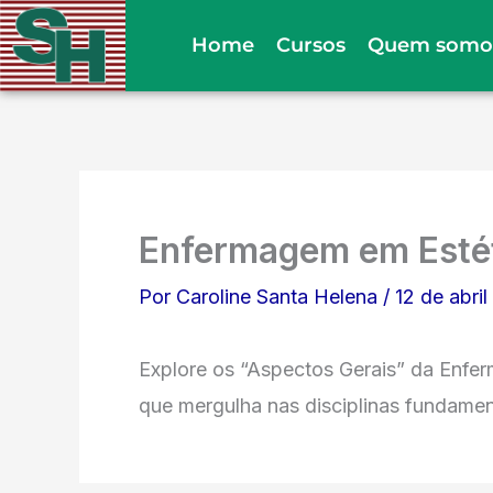
Ir
Home
Cursos
Quem somo
para
o
conteúdo
Enfermagem em Estét
Por
Caroline Santa Helena
/
12 de abri
Explore os “Aspectos Gerais” da Enfe
que mergulha nas disciplinas fundament