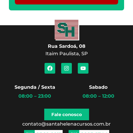
Rua Sardoá, 08
Itaim Paulista, SP
F
I
Y
a
n
o
c
s
u
e
t
t
b
a
u
Segunda / Sexta
Sabado
o
g
b
08:00 – 23:00
08:00 – 12:00
o
r
e
k
a
m
Fale conosco
contato@santahelenacursos.com.br