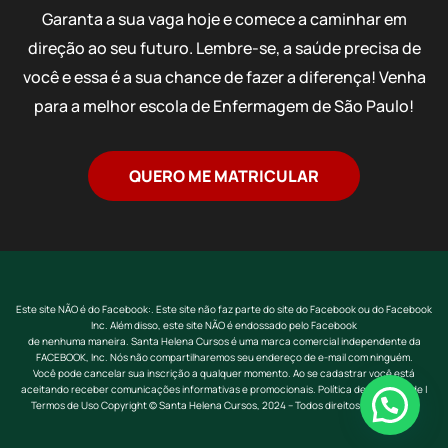
Garanta a sua vaga hoje e comece a caminhar em
direção ao seu futuro. Lembre-se, a saúde precisa de
você e essa é a sua chance de fazer a diferença! Venha
para a melhor escola de Enfermagem de São Paulo!
QUERO ME MATRICULAR
Este site NÃO é do Facebook:. Este site não faz parte do site do Facebook ou do Facebook
Inc. Além disso, este site NÃO é endossado pelo Facebook
de nenhuma maneira. Santa Helena Cursos é uma marca comercial independente da
FACEBOOK, Inc. Nós não compartilharemos seu endereço de e-mail com ninguém.
Você pode cancelar sua inscrição a qualquer momento. Ao se cadastrar você está
aceitando receber comunicações informativas e promocionais. Política de Privacidade |
Termos de Uso Copyright © Santa Helena Cursos, 2024 – Todos direitos reservados.