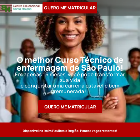
QUERO ME MATRICULAR
O melhor Curso Técnico de
enfermagem de São Paulo!
Em apenas 16 meses, você pode transformar
sua vida
e conquistar uma carreira estável e bem
remunerada!
QUERO ME MATRICULAR
Disponível no Itaim Paulista e Região. Poucas vagas restantes!