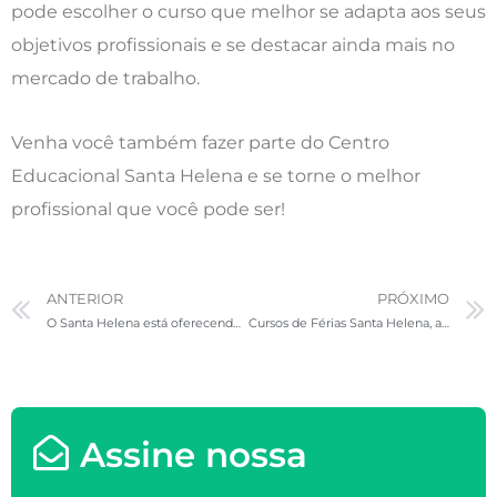
pode escolher o curso que melhor se adapta aos seus
objetivos profissionais e se destacar ainda mais no
mercado de trabalho.
Venha você também fazer parte do Centro
Educacional Santa Helena e se torne o melhor
profissional que você pode ser!
Prev
ANTERIOR
PRÓXIMO
O Santa Helena está oferecendo bolsa para Radiologia, quais as vantagens de cursar Radiologia ?
Cursos de Férias Santa Helena, acompanhe como foi e as vantagens de estar com a gente.
Assine nossa