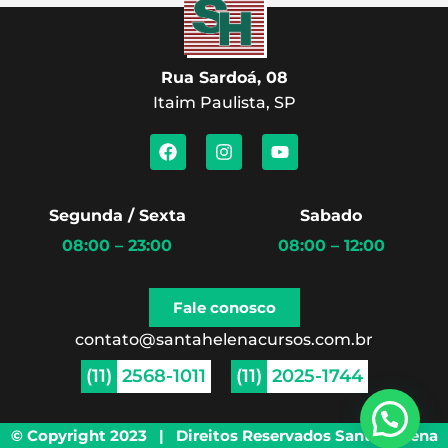
Rua Sardoá, 08
Itaim Paulista, SP
F
I
Y
a
n
o
c
s
u
e
t
t
b
a
u
Segunda / Sexta
Sabado
o
g
b
08:00 – 23:00
08:00 – 12:00
o
r
e
k
a
m
Fale conosco
contato@santahelenacursos.com.br
(11)
2568-1011
(11)
2025-1744
© Copyright 2023 | Direitos Reservados Santa Helena