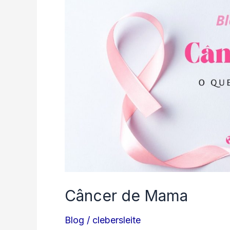
de
Mama
Câncer de Mama
Blog
/
clebersleite