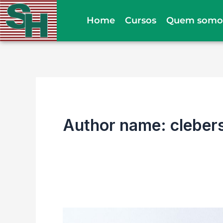
Ir
Home
Cursos
Quem somo
para
o
conteúdo
Author name: clebers
Câncer