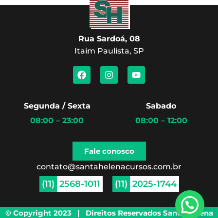
Rua Sardoá, 08
Itaim Paulista, SP
F
I
Y
a
n
o
c
s
u
e
t
t
b
a
u
Segunda / Sexta
Sabado
o
g
b
08:00 – 23:00
08:00 – 12:00
o
r
e
k
a
m
Fale conosco
contato@santahelenacursos.com.br
(11)
2568-1011
(11)
2025-1744
© Copyright 2023 | Direitos Reservados Santa Helena